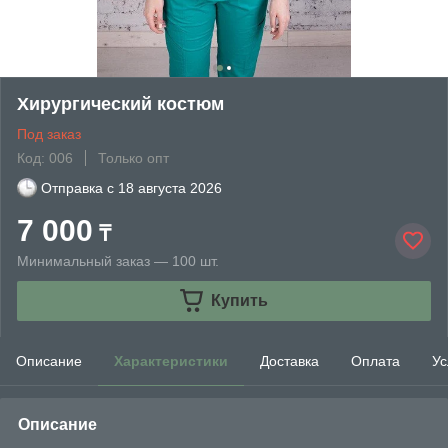
Хирургический костюм
Под заказ
Код: 006
Только опт
Отправка с
18 августа 2026
7 000
₸
Минимальный заказ — 100 шт.
Купить
Описание
Характеристики
Доставка
Оплата
Ус
Описание