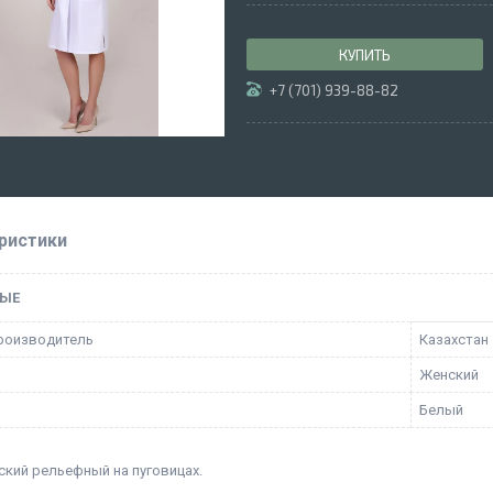
КУПИТЬ
+7 (701) 939-88-82
ристики
ЫЕ
роизводитель
Казахстан
Женский
Белый
ский рельефный на пуговицах.