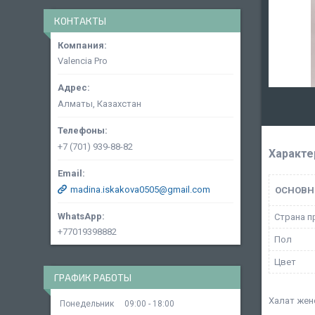
КОНТАКТЫ
Valencia Pro
Алматы, Казахстан
+7 (701) 939-88-82
Характе
madina.iskakova0505@gmail.com
ОСНОВН
Страна п
+77019398882
Пол
Цвет
ГРАФИК РАБОТЫ
Халат жен
Понедельник
09:00
18:00