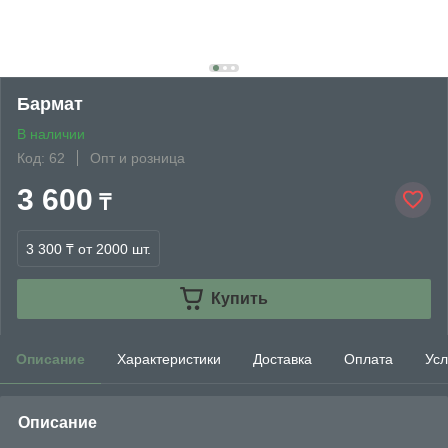
Бармат
В наличии
Код: 62
Опт и розница
3 600
₸
3 300 ₸
от 2000 шт.
Купить
Описание
Характеристики
Доставка
Оплата
Усл
Описание