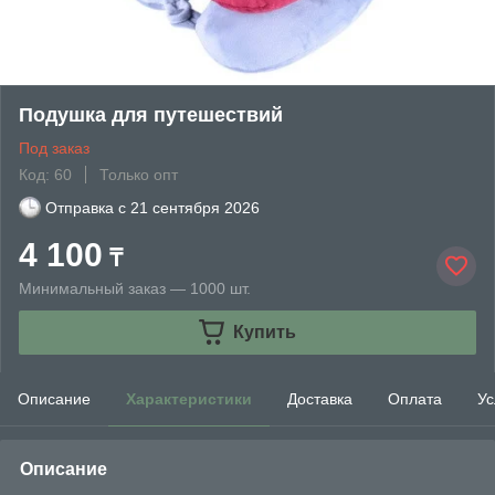
Подушка для путешествий
Под заказ
Код: 60
Только опт
Отправка с
21 сентября 2026
4 100
₸
Минимальный заказ — 1000 шт.
Купить
Описание
Характеристики
Доставка
Оплата
Ус
Описание