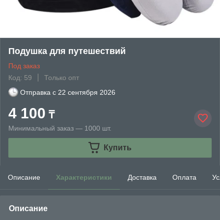
Подушка для путешествий
Под заказ
Код: 59
Только опт
Отправка с
22 сентября 2026
4 100
₸
Минимальный заказ — 1000 шт.
Купить
Описание
Характеристики
Доставка
Оплата
Ус
Описание