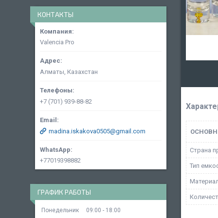
КОНТАКТЫ
Valencia Pro
Алматы, Казахстан
+7 (701) 939-88-82
Характе
madina.iskakova0505@gmail.com
ОСНОВН
Страна п
+77019398882
Тип емко
Материа
ГРАФИК РАБОТЫ
Количест
Понедельник
09:00
18:00