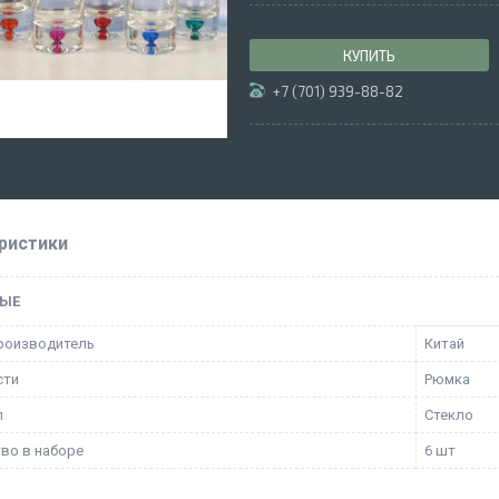
КУПИТЬ
+7 (701) 939-88-82
ристики
ЫЕ
роизводитель
Китай
сти
Рюмка
л
Стекло
во в наборе
6 шт