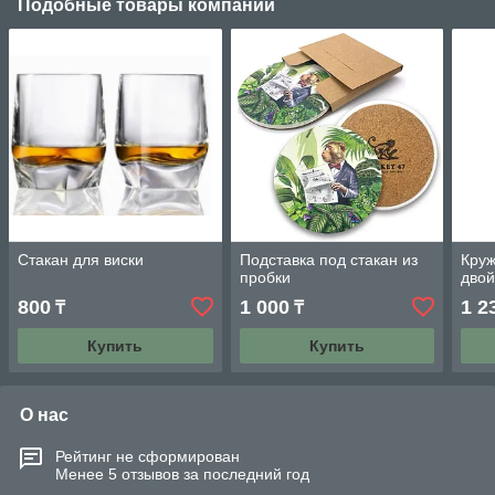
Подобные товары компании
Стакан для виски
Подставка под стакан из
Круж
пробки
дво
800
1 000
1 2
₸
₸
Купить
Купить
О нас
Рейтинг не сформирован
Менее 5 отзывов за последний год