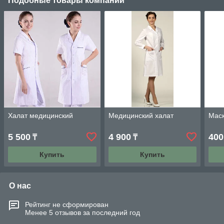
Подобные товары компании
Халат медицинский
Медицинский халат
Мас
5 500
4 900
400
₸
₸
Купить
Купить
О нас
Рейтинг не сформирован
Менее 5 отзывов за последний год