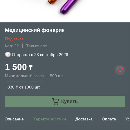
Медицинский фонарик
Под заказ
Код: 22
Только опт
Отправка с
23 сентября 2026
1 500
₸
Минимальный заказ — 500 шт.
830 ₸
от 1000 шт.
Купить
Описание
Характеристики
Доставка
Оплата
Ус