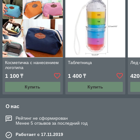
Косметичка с нанесением
Таблетница
Лед 
логотипа
1 100
1 400
420
₸
₸
Купить
Купить
О нас
Рейтинг не сформирован
Менее 5 отзывов за последний год
Работает с 17.11.2019