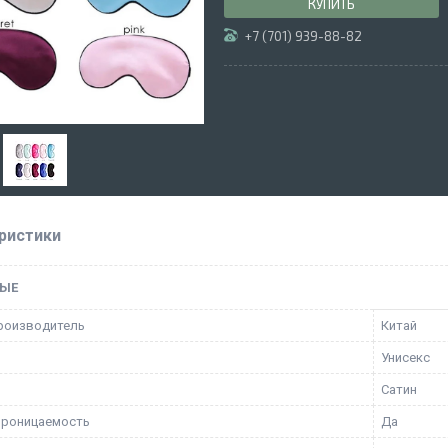
КУПИТЬ
+7 (701) 939-88-82
ристики
ЫЕ
роизводитель
Китай
Унисекс
Сатин
проницаемость
Да