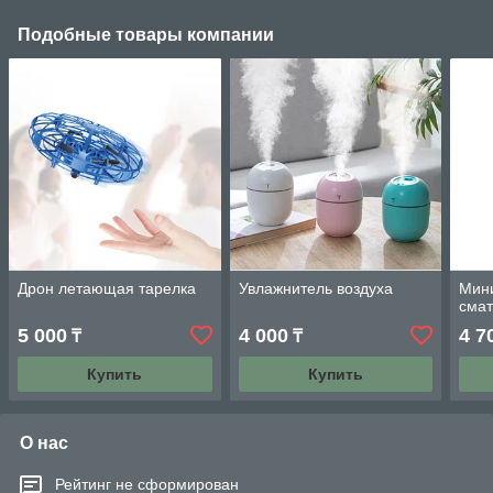
Подобные товары компании
Дрон летающая тарелка
Увлажнитель воздуха
Мини
сма
5 000
4 000
4 7
₸
₸
Купить
Купить
О нас
Рейтинг не сформирован