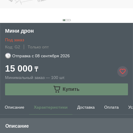
Мини дрон
Под заказ
Код: G2
Только опт
Отправка с
08 сентября 2026
15 000
₸
Минимальный заказ — 100 шт.
Купить
Описание
Характеристики
Доставка
Оплата
Ус
Описание