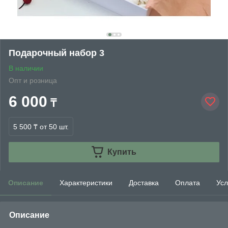
Подарочный набор 3
В наличии
Опт и розница
6 000
₸
5 500 ₸
от 50 шт.
Купить
Описание
Характеристики
Доставка
Оплата
Усл
Описание