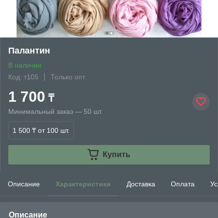
Палантин
В наличии
Код: т105
Только опт
1 700
₸
Минимальный заказ — 50 шт.
1 500 ₸
от 100 шт.
Купить
Описание
Характеристики
Доставка
Оплата
Ус
Описание