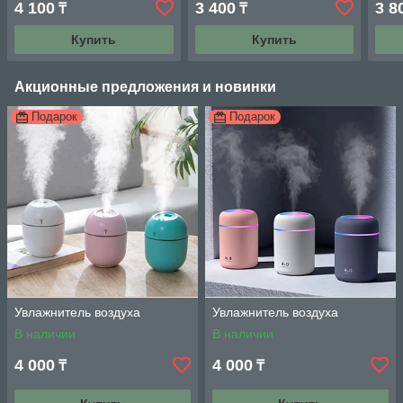
4 100
3 400
3 8
₸
₸
Купить
Купить
Акционные предложения и новинки
Подарок
Подарок
Увлажнитель воздуха
Увлажнитель воздуха
В наличии
В наличии
4 000
4 000
₸
₸