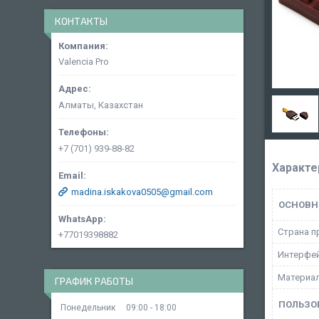
КОНТАКТЫ
Valencia Pro
Алматы, Казахстан
+7 (701) 939-88-82
Характе
madina.iskakova0505@gmail.com
ОСНОВН
Страна п
+77019398882
Интерфе
Материал
ГРАФИК РАБОТЫ
ПОЛЬЗО
Понедельник
09:00
18:00