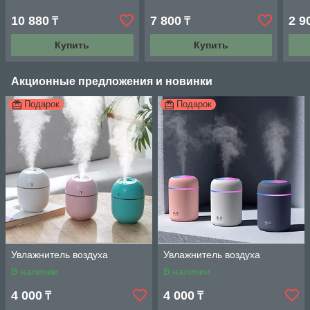
10 880
7 800
2 9
₸
₸
Купить
Купить
Акционные предложения и новинки
Подарок
Подарок
Увлажнитель воздуха
Увлажнитель воздуха
В наличии
В наличии
4 000
4 000
₸
₸