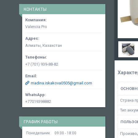
КОНТАКТЫ
Valencia Pro
Алматы, Казахстан
+7 (701) 939-88-82
Характе
madina.iskakova0505@gmail.com
ОСНОВН
Страна п
+77019398882
Тип акку
ГРАФИК РАБОТЫ
ПОЛЬЗО
Понедельник
09:00
18:00
Произво