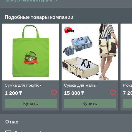
Подобные товары компании
Сумка для покупок
Сумка для мамы
Рюкз
1 200
15 000
7 2
₸
₸
Купить
Купить
О нас