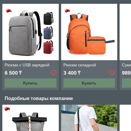
Рюкзак с USB зарядкой
Рюкзак складной
Сумк
6 500
3 400
989
₸
₸
Купить
Купить
Подобные товары компании