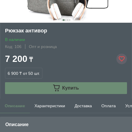
Рюкзак антивор
В наличии
Код: 106
Опт и розница
7 200
₸
6 900 ₸
от 50 шт.
Купить
Описание
Характеристики
Доставка
Оплата
Усл
Описание