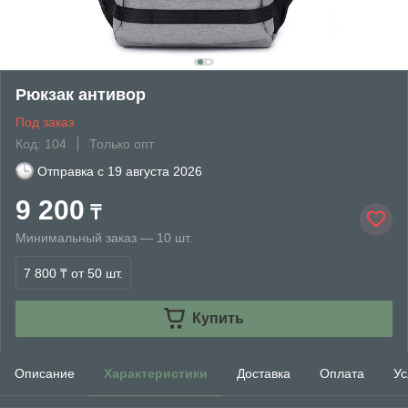
Рюкзак антивор
Под заказ
Код: 104
Только опт
Отправка с
19 августа 2026
9 200
₸
Минимальный заказ — 10 шт.
7 800 ₸
от 50 шт.
Купить
Описание
Характеристики
Доставка
Оплата
Ус