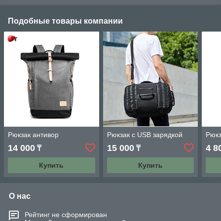
Подобные товары компании
Рюкзак антивор
Рюкзак с USB зарядкой
Рюк
14 000
15 000
4 8
₸
₸
Купить
Купить
О нас
Рейтинг не сформирован