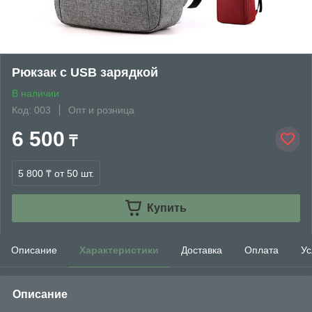
Рюкзак с USB зарядкой
В наличии
Код: 003
Опт и розница
6 500
₸
5 800 ₸
от 50 шт.
Купить
Описание
Характеристики
Доставка
Оплата
Ус
Описание