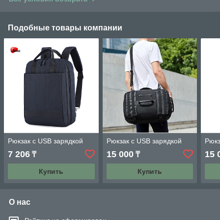
Подобные товары компании
Рюкзак с USB зарядкой
Рюкзак с USB зарядкой
Рюкз
7 206
15 000
15 
₸
₸
Купить
Купить
О нас