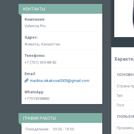
КОНТАКТЫ
Valencia Pro
Алматы, Казахстан
Характе
+7 (701) 939-88-82
ОСНОВН
madina.iskakova0505@gmail.com
Страна п
Тип
+77019398882
Пол
ПОЛЬЗО
ГРАФИК РАБОТЫ
Произво
Понедельник
09:00
18:00