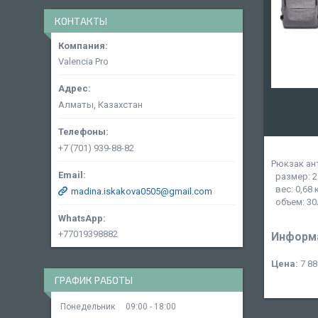
КОНТАКТЫ
Valencia Pro
Алматы, Казахстан
+7 (701) 939-88-82
Рюкзак ан
размер: 2
вес: 0,68 
madina.iskakova0505@gmail.com
объем: 30
+77019398882
Информа
Цена:
7 88
ГРАФИК РАБОТЫ
Понедельник
09:00
18:00