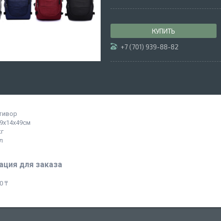
КУПИТЬ
+7 (701) 939-88-82
тивор
9x14x49см
кг
л
ция для заказа
0 ₸