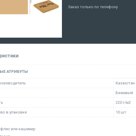
Заказ только по телефону
ристики
ЫЕ АТРИБУТЫ
роизводитель
Казахстан
Бежевый
ть
220 г/м2
во в упаковке
10 шт
 флис или кашемир