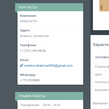
КОНТАКТЫ
Valencia Pro
Алматы, Казахстан
Характе
+7 (701) 939-88-82
ОСНОВН
madina.iskakova0505@gmail.com
Страна п
Цвет
+77019398882
Плотнос
Количест
ГРАФИК РАБОТЫ
Материал:
Понедельник
09:00
18:00