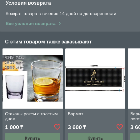
Условия возврата
Возврат товара в течение 14 дней по договоренности
Все условия возврата
С этим товаром также заказывают
Стаканы роксы с толстым
Бармат
Барм
дном
лого
1 000
3 600
3 6
₸
₸
Купить
Купить