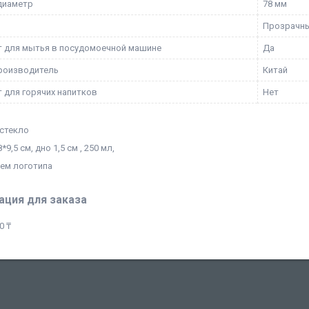
диаметр
78 мм
Прозрачн
 для мытья в посудомоечной машине
Да
роизводитель
Китай
 для горячих напитков
Нет
 стекло
*9,5 см, дно 1,5 см , 250 мл,
ием логотипа
ция для заказа
0 ₸