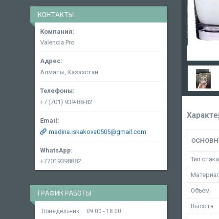
КОНТАКТЫ
Valencia Pro
Алматы, Казахстан
+7 (701) 939-88-82
Характе
madina.iskakova0505@gmail.com
ОСНОВН
Тип стак
+77019398882
Материа
Объем
ГРАФИК РАБОТЫ
Высота
Понедельник
09:00
18:00