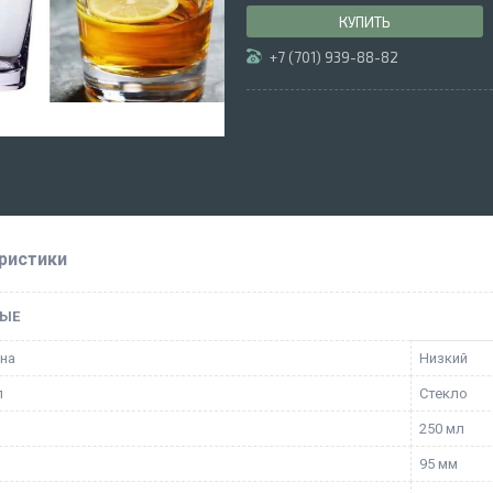
КУПИТЬ
+7 (701) 939-88-82
ристики
ЫЕ
ана
Низкий
л
Стекло
250 мл
95 мм